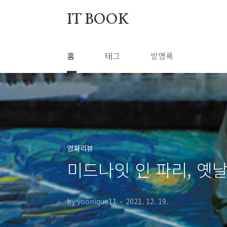
본문 바로가기
IT BOOK
홈
태그
방명록
영화리뷰
미드나잇 인 파리, 옛
by yoonique11
2021. 12. 19.