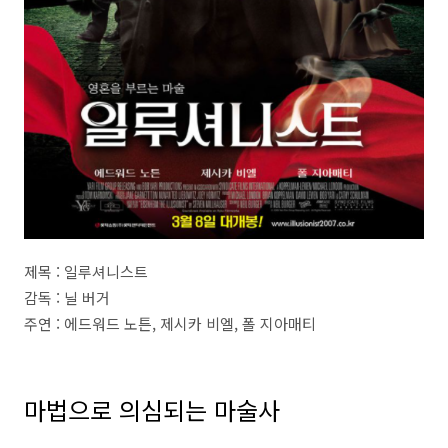
제목 : 일루셔니스트
감독 : 닐 버거
주연 : 에드워드 노튼, 제시카 비엘, 폴 지아매티
마법으로 의심되는 마술사