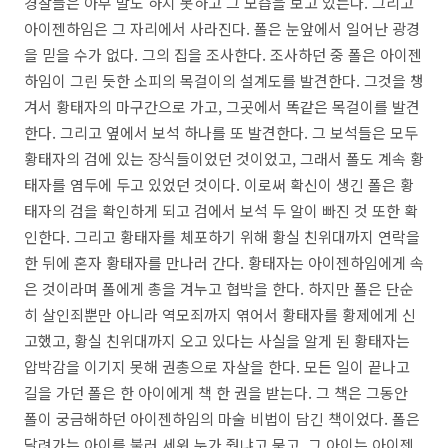
경찰들은 아무 말도 하지 못하고 그 모습을 보고 있는다. 그리고
아이젠하임은 그 자리에서 사라진다. 폴은 눈앞에서 일어난 광경
을 믿을 수가 없다. 그의 집을 조사한다. 조사하던 중 폴은 아이젠
하임이 그린 듯한 소피의 목걸이의 설계도를 발견한다. 그것을 챙
겨서 황태자의 마구간으로 가고, 그곳에서 똑같은 목걸이를 발견
한다. 그리고 옆에서 보석 하나를 또 발견한다. 그 보석들은 모두
황태자의 검에 있는 장식들이었던 것이었고, 그래서 폴도 계속 황
태자를 염두에 두고 있었던 것이다. 이로써 확신이 생긴 폴은 황
태자의 검을 확인하게 되고 검에서 보석 두 알이 빠진 것 또한 확
인한다. 그리고 황태자를 체포하기 위해 황실 친위대까지 연락을
한 뒤에 혼자 황태자를 만나러 간다. 황태자는 아이젠하임에게 속
은 것이라며 폴에게 총을 겨누고 협박을 한다. 하지만 폴은 단순
히 살인죄뿐만 아니라 역모죄까지 엮어서 황태자를 황제에게 신
고했고, 황실 친위대까지 오고 있다는 사실을 알게 된 황태자는
압박감을 이기지 못해 권총으로 자살을 한다. 모든 일이 끝나고
길을 가던 폴은 한 아이에게 책 한 권을 받는다. 그 책은 그동안
폴이 궁금해하던 아이젠하임의 마술 비법이 담긴 책이었다. 폴은
달려가는 아이를 불러 세워 누가 줬냐고 묻고, 그 아이는 아이젠