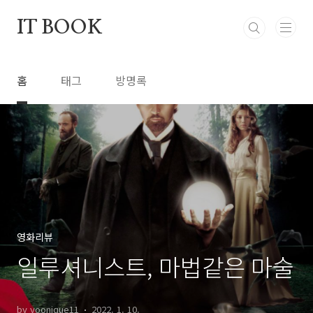
본문 바로가기
IT BOOK
홈
태그
방명록
영화리뷰
일루셔니스트, 마법같은 마술
by yoonique11
2022. 1. 10.