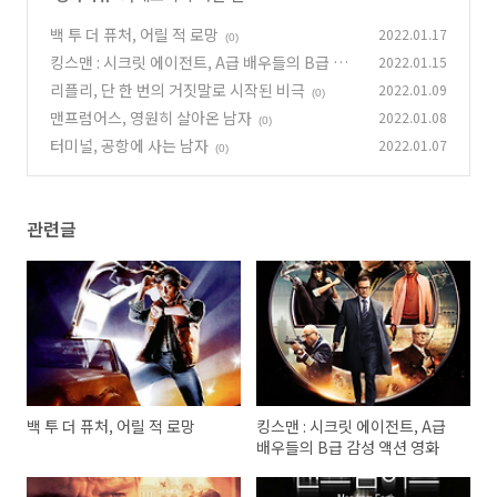
백 투 더 퓨처, 어릴 적 로망
2022.01.17
(0)
킹스맨 : 시크릿 에이전트, A급 배우들의 B급 감
2022.01.15
성 액션 영화
리플리, 단 한 번의 거짓말로 시작된 비극
2022.01.09
(1)
(0)
맨프럼어스, 영원히 살아온 남자
2022.01.08
(0)
터미널, 공항에 사는 남자
2022.01.07
(0)
관련글
백 투 더 퓨처, 어릴 적 로망
킹스맨 : 시크릿 에이전트, A급
배우들의 B급 감성 액션 영화