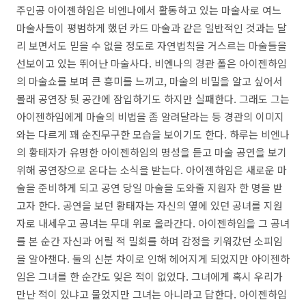
주인공 아이젠하임은 비엔나에서 활동하고 있는 마술사로 여느
마술사들이 평범하게 했던 카드 마술과 같은 일반적인 것과는 달
리 보면서도 믿을 수 없을 정도로 자연법칙을 거스르는 마술들을
선보이고 있는 뛰어난 마술사다. 비엔나의 경관 폴은 아이젠하임
의 마술쇼를 보며 큰 흥미를 느끼고, 마술의 비밀을 알고 싶어서
몰래 공연장 뒷 공간에 잠입하기도 하지만 실패한다. 그래도 그는
아이젠하임에게 마술의 비법을 좀 알려달라는 등 경관의 이미지
와는 다르게 꽤 순진무구한 모습을 보이기도 한다. 하루는 비엔나
의 황태자가 유명한 아이젠하임의 명성을 듣고 마술 공연을 보기
위해 공연장으로 온다는 소식을 받는다. 아이젠하임은 새로운 마
술을 준비하게 되고 공연 당일 마술을 도와줄 지원자 한 명을 받
고자 한다. 공연을 보던 황태자는 자신의 옆에 있던 공녀를 지원
자로 내세우고 공녀는 무대 위로 올라간다. 아이젠하임을 그 공녀
를 본 순간 자신과 어릴 적 밀회를 하며 감정을 키워갔던 소피임
을 알아챈다. 둘의 신분 차이로 인해 헤어지게 되었지만 아이젠하
임은 그녀를 한 순간도 잊은 적이 없었다. 그녀에게 혹시 우리가
만난 적이 있냐고 물었지만 그녀는 아니라고 답한다. 아이젠하임