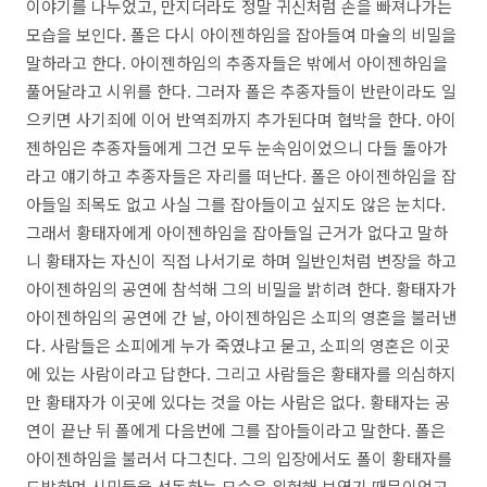
이야기를 나누었고, 만지더라도 정말 귀신처럼 손을 빠져나가는
모습을 보인다. 폴은 다시 아이젠하임을 잡아들여 마술의 비밀을
말하라고 한다. 아이젠하임의 추종자들은 밖에서 아이젠하임을
풀어달라고 시위를 한다. 그러자 폴은 추종자들이 반란이라도 일
으키면 사기죄에 이어 반역죄까지 추가된다며 협박을 한다. 아이
젠하임은 추종자들에게 그건 모두 눈속임이었으니 다들 돌아가
라고 얘기하고 추종자들은 자리를 떠난다. 폴은 아이젠하임을 잡
아들일 죄목도 없고 사실 그를 잡아들이고 싶지도 않은 눈치다.
그래서 황태자에게 아이젠하임을 잡아들일 근거가 없다고 말하
니 황태자는 자신이 직접 나서기로 하며 일반인처럼 변장을 하고
아이젠하임의 공연에 참석해 그의 비밀을 밝히려 한다. 황태자가
아이젠하임의 공연에 간 날, 아이젠하임은 소피의 영혼을 불러낸
다. 사람들은 소피에게 누가 죽였냐고 묻고, 소피의 영혼은 이곳
에 있는 사람이라고 답한다. 그리고 사람들은 황태자를 의심하지
만 황태자가 이곳에 있다는 것을 아는 사람은 없다. 황태자는 공
연이 끝난 뒤 폴에게 다음번에 그를 잡아들이라고 말한다. 폴은
아이젠하임을 불러서 다그친다. 그의 입장에서도 폴이 황태자를
도발하며 시민들을 선동하는 모습은 위험해 보였기 때문이었고,