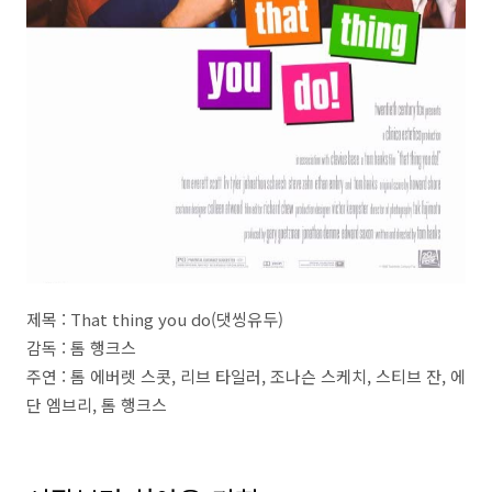
제목 : That thing you do(댓씽유두)
감독 : 톰 행크스
주연 : 톰 에버렛 스콧, 리브 타일러, 조나슨 스케치, 스티브 잔, 에
단 엠브리, 톰 행크스