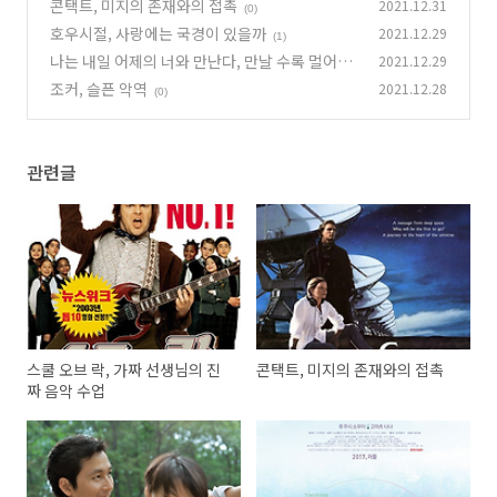
콘택트, 미지의 존재와의 접촉
2021.12.31
(0)
호우시절, 사랑에는 국경이 있을까
2021.12.29
(1)
나는 내일 어제의 너와 만난다, 만날 수록 멀어지
2021.12.29
는 인연
조커, 슬픈 악역
2021.12.28
(1)
(0)
관련글
스쿨 오브 락, 가짜 선생님의 진
콘택트, 미지의 존재와의 접촉
짜 음악 수업