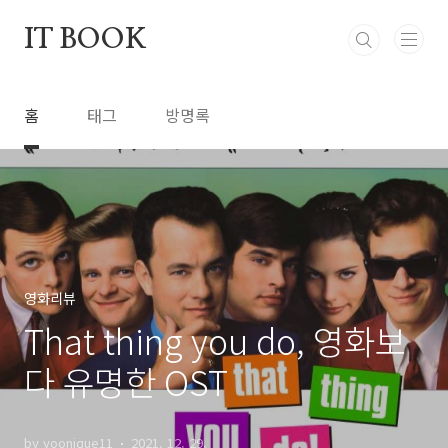
본문 바로가기
IT BOOK
홈
태그
방명록
영화리뷰
That thing you do, 영화보
다 유명한 OST
by yoonique11
2021. 12. 29.