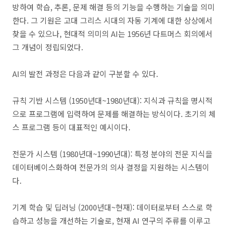
방하여 학습
,
추론
,
문제 해결 등의 기능을 수행하는 기술을 의미
한다
.
그 기원은 고대 그리스 시대의 자동 기계에 대한 상상에서
찾을 수 있으나
,
현대적 의미의
AI
는
1956
년 다트머스 회의에서
그 개념이 정립되었다
.
AI
의 발전 과정은 다음과 같이 구분할 수 있다
.
규칙 기반 시스템
(1950
년대
~1980
년대
):
지식과 규칙을 명시적
으로 프로그램에 입력하여 문제를 해결하는 방식이다
.
초기의 체
스 프로그램 등이 대표적인 예시이다
.
전문가 시스템
(1980
년대
~1990
년대
):
특정 분야의 전문 지식을
데이터베이스화하여 전문가의 의사 결정을 지원하는 시스템이
다
.
기계 학습 및 딥러닝
(2000
년대
~
현재
):
데이터로부터 스스로 학
습하고 성능을 개선하는 기술로
,
현재
AI
연구의 주류를 이루고