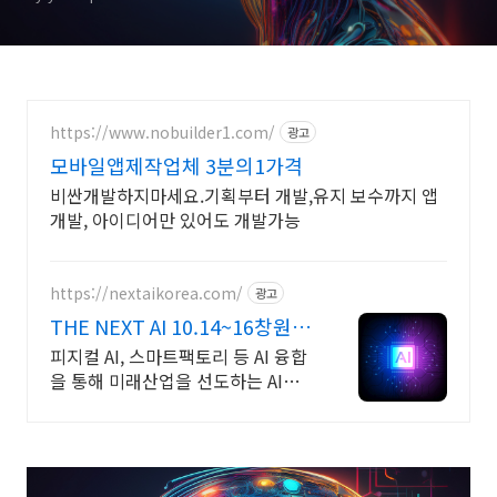
https://www.nobuilder1.com/
광고
모바일앱제작업체 3분의1가격
비싼개발하지마세요.기획부터 개발,유지 보수까지 앱
개발, 아이디어만 있어도 개발가능
https://nextaikorea.com/
광고
THE NEXT AI 10.14~16창원컨
벤션센터
피지컬 AI, 스마트팩토리 등 AI 융합
을 통해 미래산업을 선도하는 AI전
시회