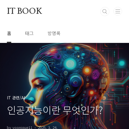
본문 바로가기
IT BOOK
홈
태그
방명록
IT 관련/AI
인공지능이란 무엇인가?
by yoonique11
2025. 3. 24.