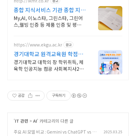
http://ikmr.co.kr
광고
종합 지식서비스 기관 종합 지식
서비스 기관
My,AI, 이노스타, 그린스타, 그린어
스,웰빙 인증 등 제품 인증 및 평가
운영
https://www.ekgu.ac.kr
광고
경기대학교 원격교육원 학점은
행제 100%온라인수업
경기대학교 대학의 장 학위취득, 체
육학 인공지능 컴공 사회복지사2급
경영 관광경영 , 기사 산업기사 응시
자격 완성! 대학원 진학! 편입학점
취득
공감
구독하기
'
IT 관련
>
AI
' 카테고리의 다른 글
주요 AI 모델 비교 : Gemini vs ChatGPT vs Pe
2025.03.25