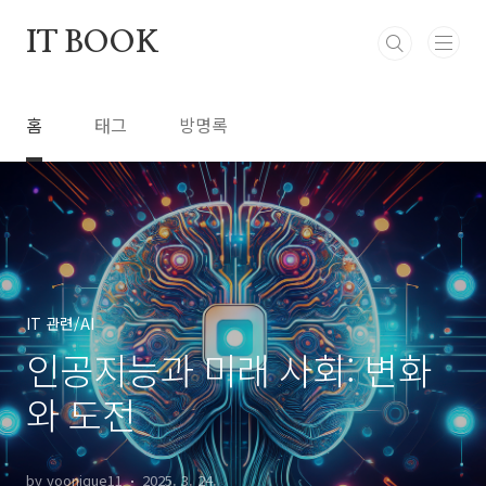
본문 바로가기
IT BOOK
홈
태그
방명록
IT 관련/AI
인공지능과 미래 사회: 변화
와 도전
by yoonique11
2025. 3. 24.